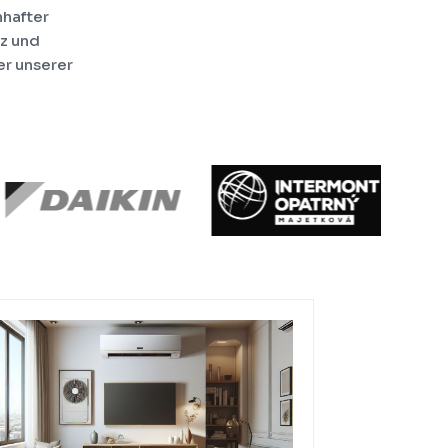
hafter
nz und
er unserer