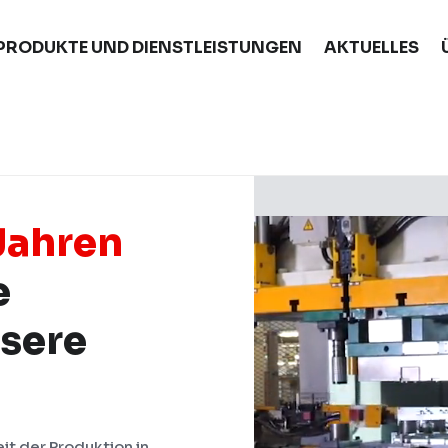
PRODUKTE UND DIENSTLEISTUNGEN
AKTUELLES
Video-
Player
Jahren
e
nsere
eit der Produktion in