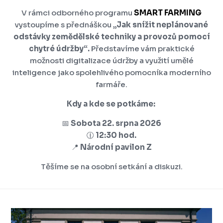
V rámci odborného programu
SMART FARMING
vystoupíme s přednáškou
„Jak snížit neplánované
odstávky zemědělské techniky a provozů pomocí
chytré údržby“.
Představíme vám praktické
možnosti digitalizace údržby a využití umělé
inteligence jako spolehlivého pomocníka moderního
farmáře.
Kdy a kde se potkáme:
📅
Sobota 22. srpna 2026
🕧
12:30 hod.
📍
Národní pavilon Z
Těšíme se na osobní setkání a diskuzi.