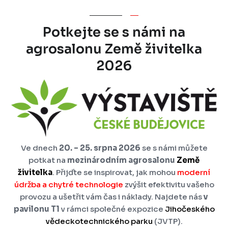
Potkejte se s námi na
agrosalonu Země živitelka
2026
Ve dnech
20. – 25. srpna 2026
se s námi můžete
potkat na
mezinárodním agrosalonu
Země
živitelka
.
Přijďte se inspirovat, jak mohou
moderní
údržba a chytré technologie
zvýšit efektivitu vašeho
provozu a ušetřit vám čas i náklady. Najdete nás
v
pavilonu T1
v rámci společné expozice
Jihočeského
vědeckotechnického parku
(JVTP).