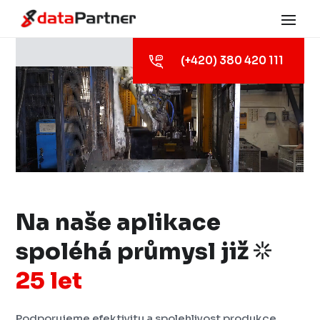
(+420) 380 420 111
Na naše aplikace
spoléhá průmysl již
25 let
Podporujeme efektivitu a spolehlivost produkce