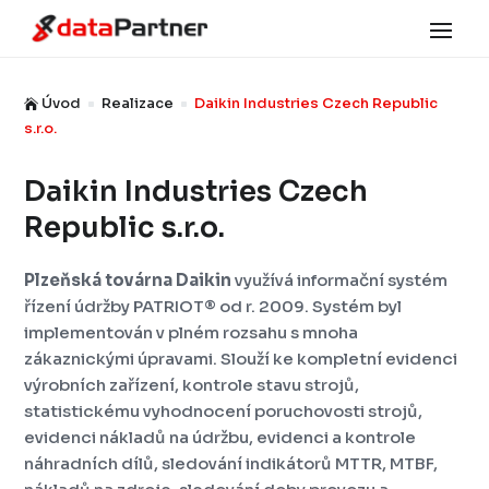
Úvod
Realizace
Daikin Industries Czech Republic

^
^
s.r.o.
Daikin Industries Czech
Republic s.r.o.
Plzeňská továrna Daikin
využívá informační systém
řízení údržby PATRIOT® od r. 2009. Systém byl
implementován v plném rozsahu s mnoha
zákaznickými úpravami. Slouží ke kompletní evidenci
výrobních zařízení, kontrole stavu strojů,
statistickému vyhodnocení poruchovosti strojů,
evidenci nákladů na údržbu, evidenci a kontrole
náhradních dílů, sledování indikátorů MTTR, MTBF,