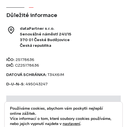
Důležité informace
dataPartner s.r.o.
Senovážné náměstí 241/15
370 01 České Budějovice
Česká republika
IČO:
25178636
DIČ:
CZ25178636
DATOVÁ SCHRÁNKA:
T34X6IM
D-U-N-S:
495043247
Používáme cookies, abychom vám poskytli nejlepší
Helpdesk
online zážitek.
Více informací o tom, které soubory cookies používáme,
nebo jejich vypnutí najdete v
nastavení
.