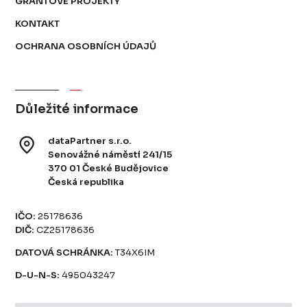
GRANTOVÉ PROJEKTY
KONTAKT
OCHRANA OSOBNÍCH ÚDAJŮ
Důležité informace
dataPartner s.r.o.
Senovážné náměstí 241/15
370 01 České Budějovice
Česká republika
IČO:
25178636
DIČ:
CZ25178636
DATOVÁ SCHRÁNKA:
T34X6IM
D-U-N-S:
495043247