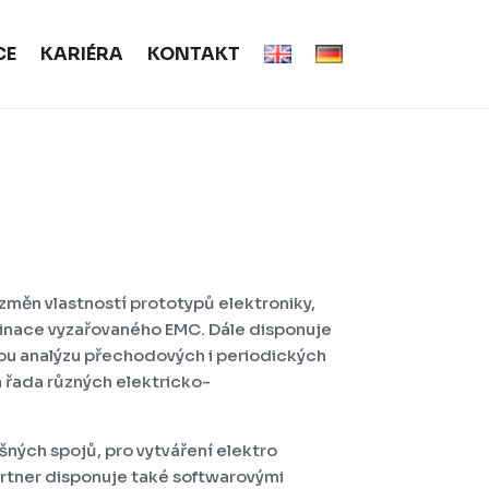
CE
KARIÉRA
KONTAKT
 změn vlastností prototypů elektroniky,
liminace vyzařovaného EMC. Dále disponuje
ou analýzu přechodových i periodických
 a řada různých elektricko-
ných spojů, pro vytváření elektro
artner disponuje také softwarovými