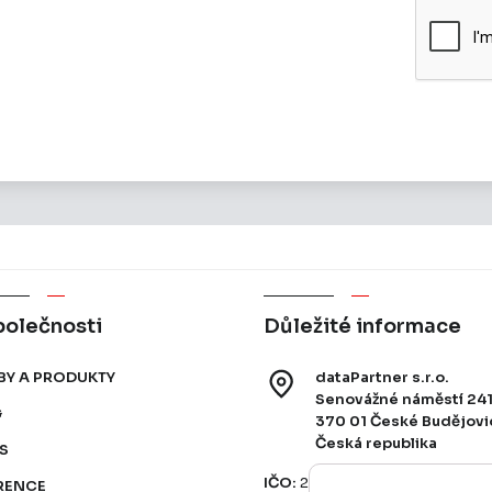
polečnosti
Důležité informace
BY A PRODUKTY
dataPartner s.r.o.
Senovážné náměstí 241
G
370 01 České Budějov
Česká republika
S
IČO:
25178636
RENCE