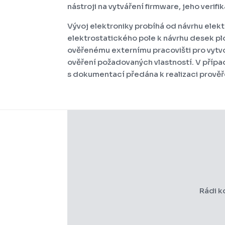
nástroji na vytváření firmware, jeho verifi
Vývoj elektroniky probíhá od návrhu ele
elektrostatického pole k návrhu desek pl
ověřenému externímu pracovišti pro vytvoř
ověření požadovaných vlastností. V přípa
s dokumentací předána k realizaci prově
Rádi k