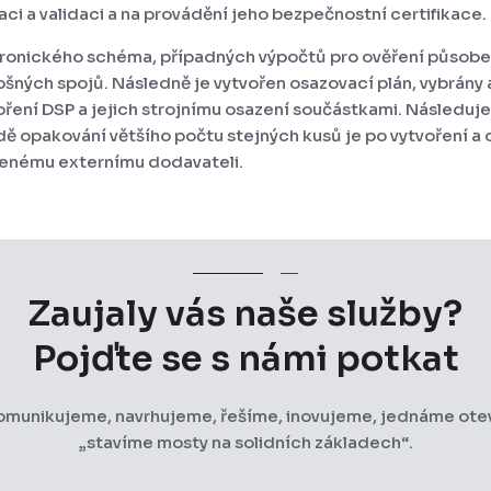
kaci a validaci a na provádění jeho bezpečnostní certifikace.
ktronického schéma, případných výpočtů pro ověření působ
ošných spojů. Následně je vytvořen osazovací plán, vybrány
ení DSP a jejich strojnímu osazení součástkami. Následuje ož
dě opakování většího počtu stejných kusů je po vytvoření a
řenému externímu dodavateli.
Zaujaly vás naše služby?
Pojďte se s námi potkat
omunikujeme, navrhujeme, řešíme, inovujeme, jednáme ote
„stavíme mosty na solidních základech“.