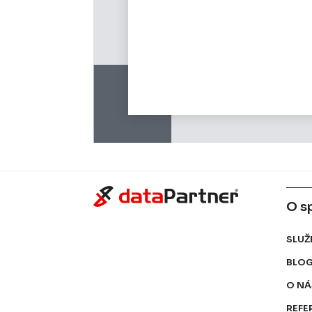
O s
SLUŽ
BLO
O NÁ
REFE