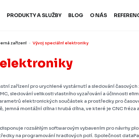
PRODUKTY A SLUŽBY
BLOG
O NÁS
REFEREN
erná zařízení
Vývoj speciální elektroniky
^
elektroniky
stní zařízení pro urychlené vystárnutí a sledování časových
 EMC, sledování velikosti vlastního vyzařování a účinnosti e
arametrů elektronických součástek a prostředky pro časov
tě, jemná montážní dílna i hrubá dílna, ve které je CNC fréza
 disponuje rozsáhlým softwarovým vybavením pro návrhy ploš
středky na programování hradlových polí. Společnost dataP