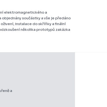
ení elektromagnetického a
 a objednány součástky a vše je předáno
ivení, instalace do skříňky a finální
 odzkoušení několika prototypů zakázka
vřeně a